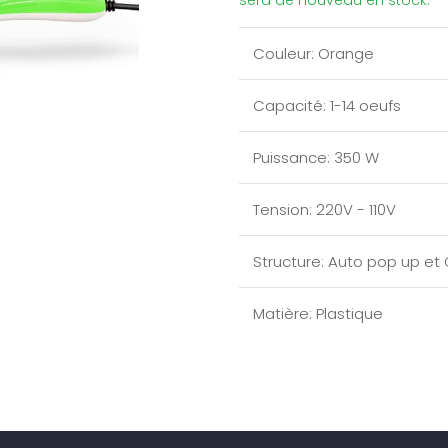
sera de nouveau en stock.
Couleur
:
Orange
Capacité
:
1-14 oeufs
Puissance
:
350 W
Tension
:
220V - 110V
Structure
:
Auto pop up et
Matière
:
Plastique