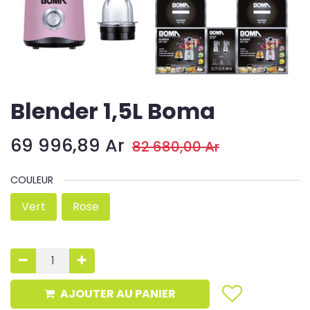
Blender 1,5L Boma
69 996,89
Ar
82 680,00
Ar
COULEUR
Vert
Rose
AJOUTER AU PANIER