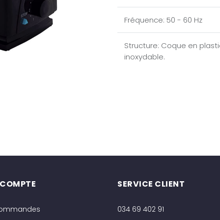
Fréquence
:
50 - 60 Hz
Structure
:
Coque en plasti
inoxydable.
 COMPTE
SERVICE CLIENT
commandes
034 69 402 91